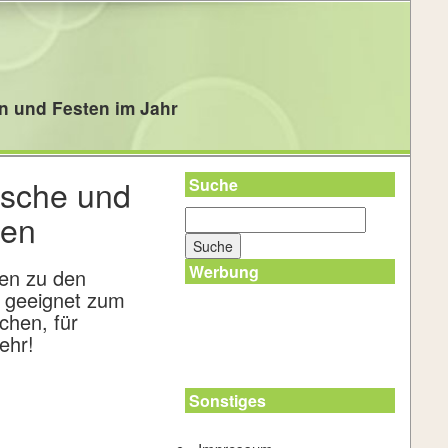
n und Festen im Jahr
nsche und
Suche
ten
Werbung
gen zu den
. geeignet zum
chen, für
ehr!
Sonstiges