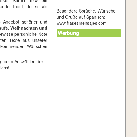
arken Spruch bzw. ein
ender Input, der so als
Besondere Sprüche, Wünsche
und Grüße auf Spanisch:
es Angebot schöner und
www.frasesmensajes.com
aufe, Weihnachten und
Werbung
gewisse persönliche Note
lten Texte aus unserer
zen kommenden Wünschen
lg beim Auswählen der
lass!