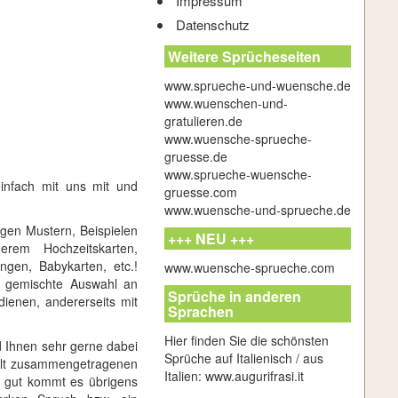
Impressum
Datenschutz
Weitere Sprücheseiten
www.sprueche-und-wuensche.de
www.wuenschen-und-
gratulieren.de
www.wuensche-sprueche-
gruesse.de
www.sprueche-wuensche-
infach mit uns mit und
gruesse.com
www.wuensche-und-sprueche.de
igen Mustern, Beispielen
+++ NEU +++
em Hochzeitskarten,
ngen, Babykarten, etc.!
www.wuensche-sprueche.com
t gemischte Auswahl an
Sprüche in anderen
 dienen, andererseits mit
Sprachen
Hier finden Sie die schönsten
d Ihnen sehr gerne dabei
Sprüche auf Italienisch / aus
gfalt zusammengetragenen
Italien:
www.augurifrasi.it
r gut kommt es übrigens