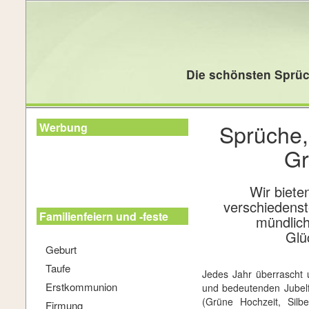
Die schönsten Sprüc
Sprüche,
Werbung
Gr
Wir biete
verschiedenst
Familienfeiern und -feste
mündlich
Glü
Geburt
Taufe
Jedes Jahr überrascht 
Erstkommunion
und bedeutenden Jubelf
(Grüne Hochzeit, Silbe
Firmung