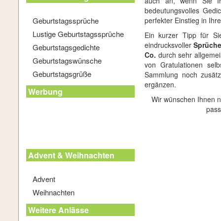
auch an, wenn Sie Ih
bedeutungsvolles Gedic
Geburtstagssprüche
perfekter Einstieg in Ih
Lustige Geburtstagssprüche
Ein kurzer Tipp für S
eindrucksvoller
Sprüche
Geburtstagsgedichte
Co.
durch sehr allgemei
Geburtstagswünsche
von Gratulationen sel
Geburtstagsgrüße
Sammlung noch zusätzl
ergänzen.
Werbung
Wir wünschen Ihnen n
pass
Advent & Weihnachten
Advent
Weihnachten
Weitere Anlässe