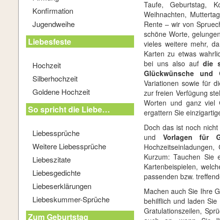
Taufe, Geburtstag, K
Konfirmation
Weihnachten, Mutterta
Jugendweihe
Rente – wir von
Spruec
schöne Worte, gelungen
Liebesfeste
vieles weitere mehr, d
Karten zu etwas wahrli
bei uns also auf
die 
Hochzeit
Glückwünsche und 
Silberhochzeit
Variationen sowie für d
Goldene Hochzeit
zur freien Verfügung ste
Worten und ganz viel 
So spricht die Liebe…
ergattern Sie einzigarti
Doch das ist noch nicht
Liebessprüche
und
Vorlagen für G
Weitere Liebessprüche
Hochzeitseinladungen, 
Kurzum: Tauchen Sie e
Liebeszitate
Kartenbeispielen, welche
Liebesgedichte
passenden bzw. treffend
Liebeserklärungen
Machen auch Sie Ihre Gl
Liebeskummer-Sprüche
behilflich und laden Si
Gratulationszeilen, Sp
Zum Geburtstag