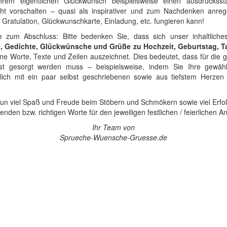
rem eigentlichen Glückwunsch beispielsweise einen ausdrucksst
ht vorschalten – quasi als inspirativer und zum Nachdenken anreg
re Gratulation, Glückwunschkarte, Einladung, etc. fungieren kann!
ie zum Abschluss: Bitte bedenken Sie, dass sich unser inhaltlich
, Gedichte, Glückwünsche und Grüße zu Hochzeit, Geburtstag, T
ne Worte, Texte und Zeilen auszeichnet. Dies bedeutet, dass für die 
bst gesorgt werden muss – beispielsweise, indem Sie Ihre gewäh
ich mit ein paar selbst geschriebenen sowie aus tiefstem Her
un viel Spaß und Freude beim Stöbern und Schmökern sowie viel Erfo
enden bzw. richtigen Worte für den jeweiligen festlichen / feierlichen An
Ihr Team von
Sprueche-Wuensche-Gruesse.de