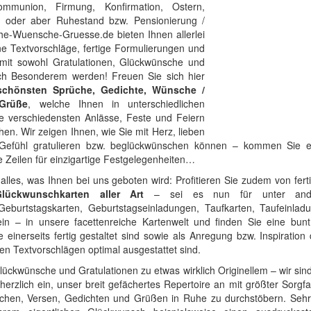
ommunion, Firmung, Konfirmation, Ostern,
g oder aber Ruhestand bzw. Pensionierung /
he-Wuensche-Gruesse.de
bieten Ihnen allerlei
e Textvorschläge, fertige Formulierungen und
amit sowohl Gratulationen, Glückwünsche und
ch Besonderem werden! Freuen Sie sich hier
schönsten Sprüche, Gedichte, Wünsche /
Grüße
, welche Ihnen in unterschiedlichen
ie verschiedensten Anlässe, Feste und Feiern
hen. Wir zeigen Ihnen, wie Sie mit Herz, lieben
Gefühl gratulieren bzw. beglückwünschen können – kommen Sie e
ge Zeilen für einzigartige Festgelegenheiten…
 alles, was Ihnen bei uns geboten wird: Profitieren Sie zudem von fert
lückwunschkarten aller Art
– sei es nun für unter ander
Geburtstagskarten, Geburtstagseinladungen, Taufkarten, Taufeinladu
in – in unsere facettenreiche Kartenwelt und finden Sie eine bun
 einerseits fertig gestaltet sind sowie als Anregung bzw. Inspiration
en Textvorschlägen optimal ausgestattet sind.
ückwünsche und Gratulationen zu etwas wirklich Originellem – wir sin
e herzlich ein, unser breit gefächertes Repertoire an mit größter Sor
rüchen, Versen, Gedichten und Grüßen in Ruhe zu durchstöbern. Seh