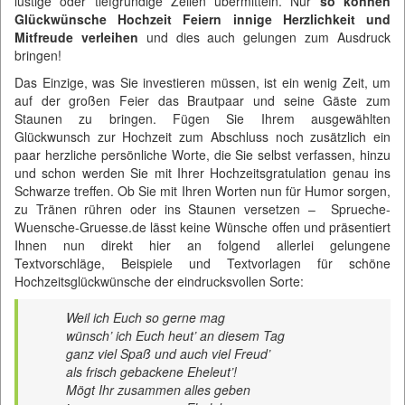
lustige oder tiefgründige Zeilen übermitteln. Nur
so können
Glückwünsche Hochzeit Feiern innige Herzlichkeit und
Mitfreude verleihen
und dies auch gelungen zum Ausdruck
bringen!
Das Einzige, was Sie investieren müssen, ist ein wenig Zeit, um
auf der großen Feier das Brautpaar und seine Gäste zum
Staunen zu bringen. Fügen Sie Ihrem ausgewählten
Glückwunsch zur Hochzeit zum Abschluss noch zusätzlich ein
paar herzliche persönliche Worte, die Sie selbst verfassen, hinzu
und schon werden Sie mit Ihrer Hochzeitsgratulation genau ins
Schwarze treffen. Ob Sie mit Ihren Worten nun für Humor sorgen,
zu Tränen rühren oder ins Staunen versetzen –
Sprueche-
Wuensche-Gruesse.de
lässt keine Wünsche offen und präsentiert
Ihnen nun direkt hier an folgend allerlei gelungene
Textvorschläge, Beispiele und Textvorlagen für schöne
Hochzeitsglückwünsche der eindrucksvollen Sorte:
Weil ich Euch so gerne mag
wünsch’ ich Euch heut’ an diesem Tag
ganz viel Spaß und auch viel Freud’
als frisch gebackene Eheleut’!
Mögt Ihr zusammen alles geben