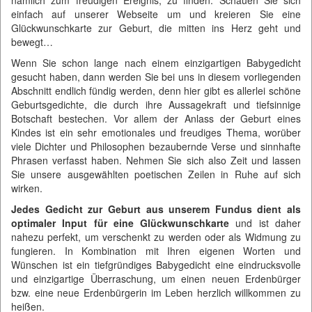
nämlich zum freudigen Ereignis, zu finden. Schauen Sie sich
einfach auf unserer Webseite um und kreieren Sie eine
Glückwunschkarte zur Geburt, die mitten ins Herz geht und
bewegt…
Wenn Sie schon lange nach einem einzigartigen Babygedicht
gesucht haben, dann werden Sie bei uns in diesem vorliegenden
Abschnitt endlich fündig werden, denn hier gibt es allerlei schöne
Geburtsgedichte, die durch ihre Aussagekraft und tiefsinnige
Botschaft bestechen. Vor allem der Anlass der Geburt eines
Kindes ist ein sehr emotionales und freudiges Thema, worüber
viele Dichter und Philosophen bezaubernde Verse und sinnhafte
Phrasen verfasst haben. Nehmen Sie sich also Zeit und lassen
Sie unsere ausgewählten poetischen Zeilen in Ruhe auf sich
wirken.
Jedes Gedicht zur Geburt aus unserem Fundus dient als
optimaler Input für eine Glückwunschkarte
und ist daher
nahezu perfekt, um verschenkt zu werden oder als Widmung zu
fungieren. In Kombination mit Ihren eigenen Worten und
Wünschen ist ein tiefgründiges Babygedicht eine eindrucksvolle
und einzigartige Überraschung, um einen neuen Erdenbürger
bzw. eine neue Erdenbürgerin im Leben herzlich willkommen zu
heißen.