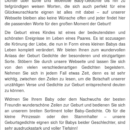
Dichter über süße und liebevolle Baby-Gedichte bis hin zu
tiefgründigen weisen Worten, die sich auch perfekt für eine
Glückwunschkarte eignen ist alles mit dabei – auf unserer
Webseite bleiben also keine Wünsche offen und jeder findet hier
die passenden Worte für den großen Moment der Geburt!
Die Geburt eines Kindes ist eines der bedeutendsten und
schönsten Ereignisse im Leben eines Paares. Es ist sozusagen
die Krönung der Liebe, die nun in Form eines kleinen Babys das
Leben komplett verändert. Wir bieten Ihnen zum wundervollen
Anlass der Geburt Gedichte der besonderen und einzigartigen
Sorte. Stöbern Sie durch unsere Webseite und lassen Sie sich
von den vielen verschiedenartigen Gedichten begeistern.
Nehmen Sie sich in jedem Fall etwas Zeit, denn es ist sehr
wichtig, zwischen den Zeilen zu lesen, um die Botschaft unserer
unzähligen Verse und Gedichte zur Geburt entsprechend deuten
zu können.
Widmen Sie Ihrem Baby oder dem Nachwuchs der besten
Freundin wunderschöne Zeilen zur Geburt und bedienen Sie sich
an unserem breiten Sortiment toller Baby-Gedichte. Ob für die
kleine Prinzessin oder den Stammhalter – unsere
Geburtsgedichte eignen sich für Babys beider Geschlechter, sind
sehr ausdrucksstark und voller Tiefsinn!