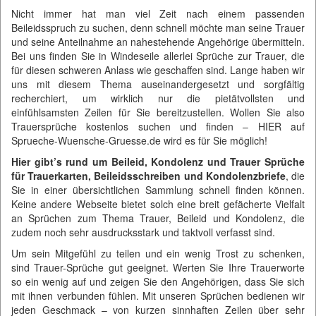
Nicht immer hat man viel Zeit nach einem passenden
Beileidsspruch zu suchen, denn schnell möchte man seine Trauer
und seine Anteilnahme an nahestehende Angehörige übermitteln.
Bei uns finden Sie in Windeseile allerlei Sprüche zur Trauer, die
für diesen schweren Anlass wie geschaffen sind. Lange haben wir
uns mit diesem Thema auseinandergesetzt und sorgfältig
recherchiert, um wirklich nur die pietätvollsten und
einfühlsamsten Zeilen für Sie bereitzustellen. Wollen Sie also
Trauersprüche kostenlos suchen und finden – HIER auf
Sprueche-Wuensche-Gruesse.de
wird es für Sie möglich!
Hier gibt’s rund um Beileid, Kondolenz und Trauer Sprüche
für Trauerkarten, Beileidsschreiben und Kondolenzbriefe
, die
Sie in einer übersichtlichen Sammlung schnell finden können.
Keine andere Webseite bietet solch eine breit gefächerte Vielfalt
an Sprüchen zum Thema Trauer, Beileid und Kondolenz, die
zudem noch sehr ausdrucksstark und taktvoll verfasst sind.
Um sein Mitgefühl zu teilen und ein wenig Trost zu schenken,
sind Trauer-Sprüche gut geeignet. Werten Sie Ihre Trauerworte
so ein wenig auf und zeigen Sie den Angehörigen, dass Sie sich
mit ihnen verbunden fühlen. Mit unseren Sprüchen bedienen wir
jeden Geschmack – von kurzen sinnhaften Zeilen über sehr