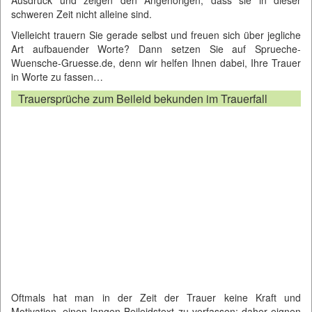
Ausdruck und zeigen den Angehörigen, dass sie in dieser
schweren Zeit nicht alleine sind.
Vielleicht trauern Sie gerade selbst und freuen sich über jegliche
Art aufbauender Worte? Dann setzen Sie auf
Sprueche-
Wuensche-Gruesse.de
, denn wir helfen Ihnen dabei, Ihre Trauer
in Worte zu fassen…
Trauersprüche zum Beileid bekunden im Trauerfall
Oftmals hat man in der Zeit der Trauer keine Kraft und
Motivation, einen langen Beileidstext zu verfassen; daher eignen