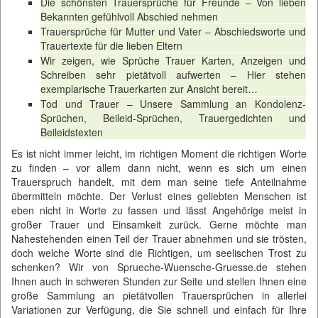
Die schönsten Trauersprüche für Freunde – Von lieben
Bekannten gefühlvoll Abschied nehmen
Trauersprüche für Mutter und Vater – Abschiedsworte und
Trauertexte für die lieben Eltern
Wir zeigen, wie Sprüche Trauer Karten, Anzeigen und
Schreiben sehr pietätvoll aufwerten – Hier stehen
exemplarische Trauerkarten zur Ansicht bereit…
Tod und Trauer – Unsere Sammlung an Kondolenz-
Sprüchen, Beileid-Sprüchen, Trauergedichten und
Beileidstexten
Es ist nicht immer leicht, im richtigen Moment die richtigen Worte
zu finden – vor allem dann nicht, wenn es sich um einen
Trauerspruch handelt, mit dem man seine tiefe Anteilnahme
übermitteln möchte. Der Verlust eines geliebten Menschen ist
eben nicht in Worte zu fassen und lässt Angehörige meist in
großer Trauer und Einsamkeit zurück. Gerne möchte man
Nahestehenden einen Teil der Trauer abnehmen und sie trösten,
doch welche Worte sind die Richtigen, um seelischen Trost zu
schenken? Wir von
Sprueche-Wuensche-Gruesse.de
stehen
Ihnen auch in schweren Stunden zur Seite und stellen Ihnen eine
große Sammlung an pietätvollen Trauersprüchen in allerlei
Variationen zur Verfügung, die Sie schnell und einfach für Ihre